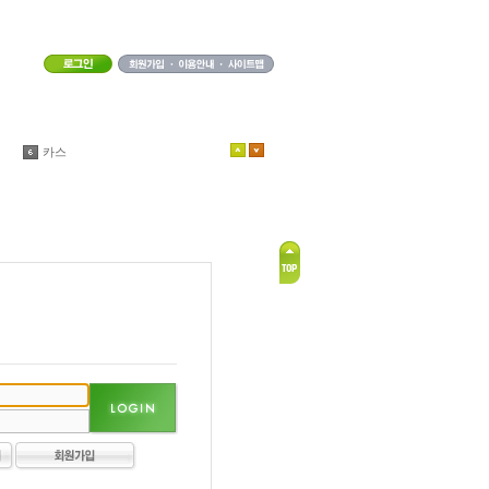
카스
WOW
리니지2
겟엠프드
아이온
피파온라인
던전 파이터
카트
아바